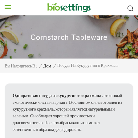
Посуда Из Кукурузного Крахмала
Вы Находитесь В :
/
Дом
/
Одноразовая посуда из кукурузного крахмала.
это новый
экологически чистый вариант. В основном он изготовлен из
кукурузного крахмала, который является натуральным и
зеленым. Он обладает хорошей прочностью и
долговечностью. После выбрасывания он может
естественным образом деградировать.