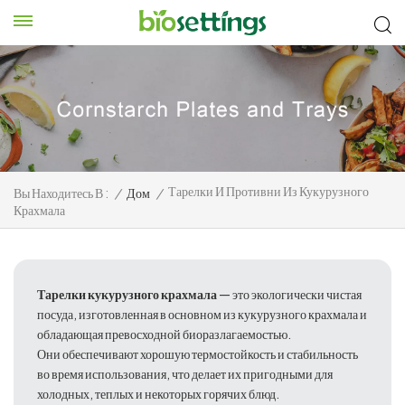
Тарелки И Противни Из Кукурузного
Вы Находитесь В :
/
Дом
/
Крахмала
Тарелки кукурузного крахмала
— это экологически чистая
посуда, изготовленная в основном из кукурузного крахмала и
обладающая превосходной биоразлагаемостью.
Они обеспечивают хорошую термостойкость и стабильность
во время использования, что делает их пригодными для
холодных, теплых и некоторых горячих блюд.