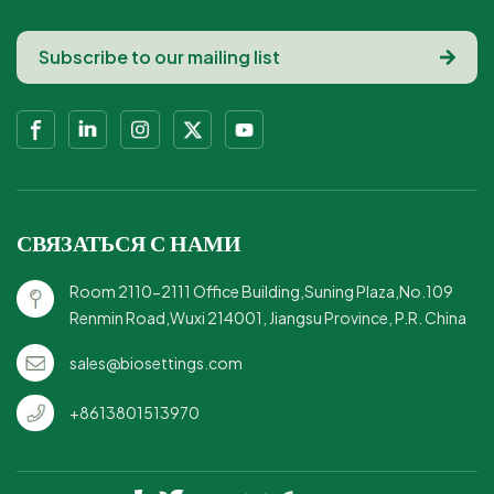
СВЯЗАТЬСЯ С НАМИ
Room 2110-2111 Office Building,Suning Plaza,No.109
Renmin Road,Wuxi 214001, Jiangsu Province, P.R. China
sales@biosettings.com
+8613801513970