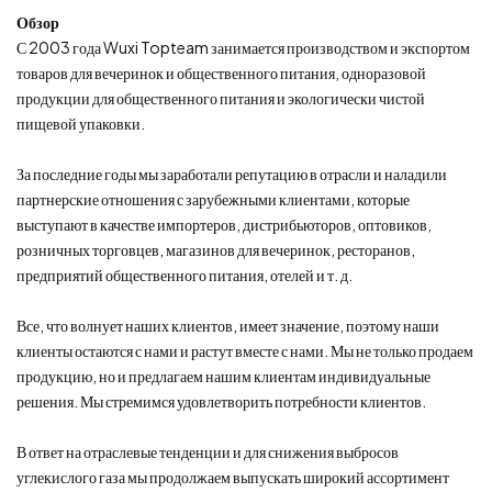
Обзор
С 2003 года Wuxi Topteam занимается производством и экспортом
товаров для вечеринок и общественного питания, одноразовой
продукции для общественного питания и экологически чистой
пищевой упаковки.
За последние годы мы заработали репутацию в отрасли и наладили
партнерские отношения с зарубежными клиентами, которые
выступают в качестве импортеров, дистрибьюторов, оптовиков,
розничных торговцев, магазинов для вечеринок, ресторанов,
предприятий общественного питания, отелей и т. д.
Все, что волнует наших клиентов, имеет значение, поэтому наши
клиенты остаются с нами и растут вместе с нами. Мы не только продаем
продукцию, но и предлагаем нашим клиентам индивидуальные
решения. Мы стремимся удовлетворить потребности клиентов.
В ответ на отраслевые тенденции и для снижения выбросов
углекислого газа мы продолжаем выпускать широкий ассортимент