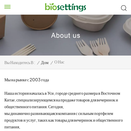
О Нас
Вы Находитесь В :
/
Дом
/
Мы на рынке с 2003 года
Наша история началась в Уси, городе среднего размера в Восточном
Китае, специализирующемся на продаже товаров для вечеринок и
общественного питания. Сегодня,
мы динамично развивающаяся компания с сильным портфелем
продуктов и услуг, таких как товары для вечеринок и общественного
питания,