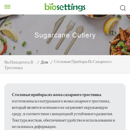
Столовые Приборы Из Сахарного
Вы Находитесь В :
/
Дом
/
Тростника
Столовые приборы из жома сахарного тростника
изготовлены из натурального жома сахарного тростника,
который является зеленым и не загрязняет окружающую
среду, в соответствии с концепцией устойчивого развития.
Текстура жесткая, обеспечивает удобство в использовании и
не склонна к деформации.