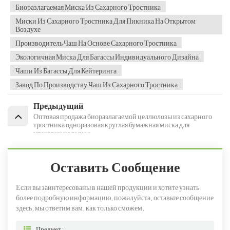
Биоразлагаемая Миска Из Сахарного Тростника
Миски Из Сахарного Тростника Для Пикника На Открытом
Воздухе
Производитель Чаш На Основе Сахарного Тростника
Экологичная Миска Для Багассы Индивидуального Дизайна
Чаши Из Багассы Для Кейтеринга
Завод По Производству Чаш Из Сахарного Тростника
Предыдущий
Оптовая продажа биоразлагаемой целлюлозы из сахарного
тростника одноразовая круглая бумажная миска для
упаковки на вынос
Оставить Сообщение
Если вы заинтересованы в нашей продукции и хотите узнать
более подробную информацию, пожалуйста, оставьте сообщение
здесь, мы ответим вам, как только сможем.
Предмет :