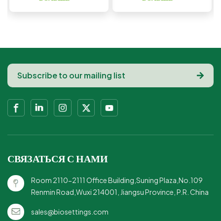
конструкция: прочная и
химикатов ПФАС, что
надежная для
гарантирует, что ваша еда
десертов.Миски из
останется безопасной и
волокна с крышками:
свободной от вредных
идеально подходят для
веществ.Прочные и
порций, которые можно
устойчивые к утечкам:
взять с собой.Квадратная
эти прочные и прочные
форма: современная и
миски идеально подходят
стильная
как для горячих, так и для
презентация.Экологичность:
холодных блюд, а их
устойчивый выбор для
герметичная конструкция
любого мероприятия.
предотвращает
проливание
СВЯЗАТЬСЯ С НАМИ
жидкости.Удобные
крышки в комплекте: в
Room 2110-2111 Office Building,Suning Plaza,No.109
комплект входят
Renmin Road,Wuxi 214001, Jiangsu Province, P.R. China
соответствующие
крышки для удобства
sales@biosettings.com
транспортировки и