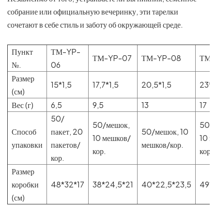
собрание или официальную вечеринку, эти тарелки
сочетают в себе стиль и заботу об окружающей среде.
Пункт
ТМ-YP-
ТМ-YP-07
ТМ-YP-08
ТМ-
№.
06
Размер
15*1,5
17,7*1,5
20,5*1,5
23*1
(см)
Вес (г)
6,5
9,5
13
17
50/
50/мешок,
50/м
Способ
пакет, 20
50/мешок, 10
10 мешков/
10 м
упаковки
пакетов/
мешков/кор.
кор.
кор.
кор.
Размер
коробки
48*32*17
38*24,5*21
40*22,5*23,5
49*2
(см)