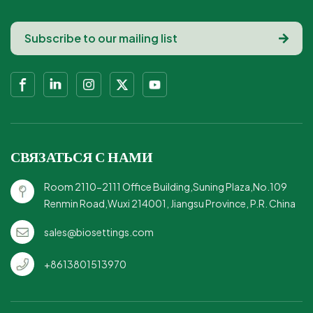
размерыВысокое качество,
сбалансированного питания на
высокое соотношение цены и
настраиваемыйЭкологичная
ходу.Легкий и портативный:
качества, идеально подходит для
упаковкаНа основе
легко носить с собой, идеально
оптовых закупок.
возобновляемых
подходит для работы, учебы или
ресурсовРазлагаемый
пикников.
естественным путем
СВЯЗАТЬСЯ С НАМИ
Room 2110-2111 Office Building,Suning Plaza,No.109
Renmin Road,Wuxi 214001, Jiangsu Province, P.R. China
sales@biosettings.com
+8613801513970