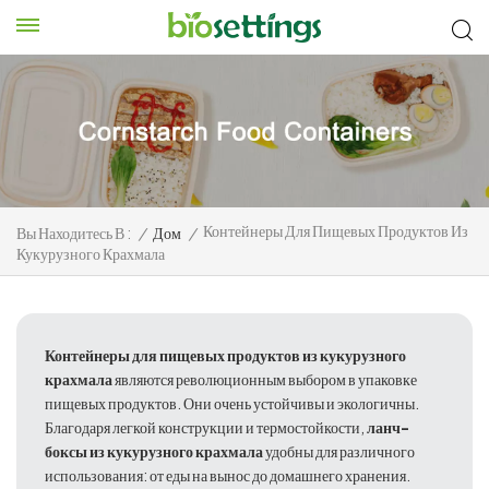
Контейнеры Для Пищевых Продуктов Из
Вы Находитесь В :
/
Дом
/
Кукурузного Крахмала
Контейнеры для пищевых продуктов из кукурузного
крахмала
являются революционным выбором в упаковке
пищевых продуктов. Они очень устойчивы и экологичны.
Благодаря легкой конструкции и термостойкости,
ланч-
боксы из кукурузного крахмала
удобны для различного
использования: от еды на вынос до домашнего хранения.