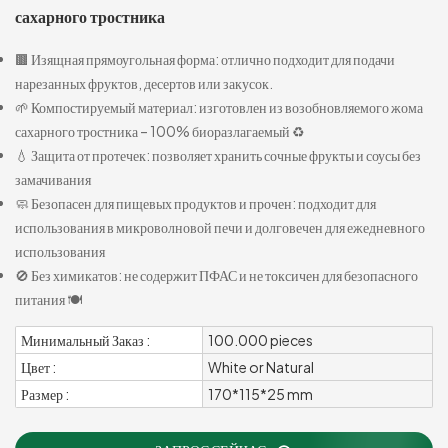
сахарного тростника
🟫 Изящная прямоугольная форма: отлично подходит для подачи
нарезанных фруктов, десертов или закусок.
🌱 Компостируемый материал: изготовлен из возобновляемого жома
сахарного тростника – 100% биоразлагаемый ♻️
💧 Защита от протечек: позволяет хранить сочные фрукты и соусы без
замачивания
🧼 Безопасен для пищевых продуктов и прочен: подходит для
использования в микроволновой печи и долговечен для ежедневного
использования
🚫 Без химикатов: не содержит ПФАС и не токсичен для безопасного
питания 🍽️
Минимальный Заказ :
100.000 pieces
Цвет :
White or Natural
Размер :
170*115*25 mm