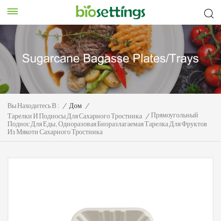
Вы Находитесь В :
/
Дом
/
Прямоугольный
Тарелки И Подносы Для Сахарного Тростника
/
Поднос Для Еды, Одноразовая Биоразлагаемая Тарелка Для Фруктов
Из Мякоти Сахарного Тростника