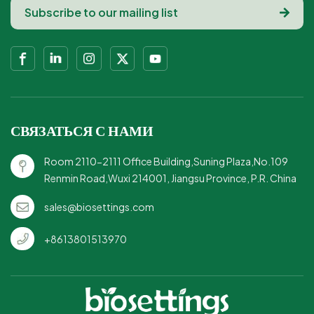
дизайн: стильный и
без ПФАС обеспечивает
функциональный для
безопасность и
сервировки.Прочный и
нетоксичность
компостируемый:
обеда.Конструкция с
прочный, но
тремя отделениями для
экологически чистый.
удобной и
организованной подачи
СВЯЗАТЬСЯ С НАМИ
еды.Идеально подходит
для экологически
Room 2110-2111 Office Building,Suning Plaza,No.109
сознательных
Renmin Road,Wuxi 214001, Jiangsu Province, P.R. China
потребителей и
предприятий.Прочная и
sales@biosettings.com
прочная альтернатива
традиционным
+8613801513970
одноразовым
тарелкам.Идеально
подходит для
мероприятий, вечеринок