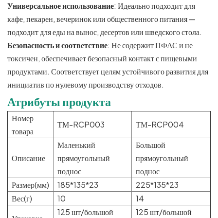
Универсальное использование
: Идеально подходит для
кафе, пекарен, вечеринок или общественного питания —
подходит для еды на вынос, десертов или шведского стола.
Безопасность и соответствие
: Не содержит ПФАС и не
токсичен, обеспечивает безопасный контакт с пищевыми
продуктами. Соответствует целям устойчивого развития для
инициатив по нулевому производству отходов.
Атрибуты продукта
Номер
ТМ-RCP003
ТМ-RCP004
товара
Маленький
Большой
Описание
прямоугольный
прямоугольный
поднос
поднос
Размер(мм)
185*135*23
225*135*23
Вес(г)
10
14
125 шт/большой
125 шт/большой