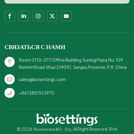
порций.Надежная
идеально подходят для
крышка: предотвращает
сокращения
пролитие еды при
отходов.Прочный и
приготовлении еды на
надежный: надежно
ходу.Прочный и
удерживает продукты, не
долговечный: надежно
протекая.
СВЯЗАТЬСЯ С НАМИ
удерживает еду, не ломая
ее.
Room 2110-2111 Office Building,Suning Plaza,No.109
Renmin Road,Wuxi 214001, Jiangsu Province, P.R. China
sales@biosettings.com
+8613801513970
© 2026 Укситоптим КО., Лтд. All Right Reserved. IPv6