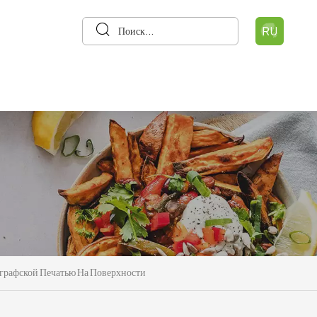
RU
графской Печатью На Поверхности