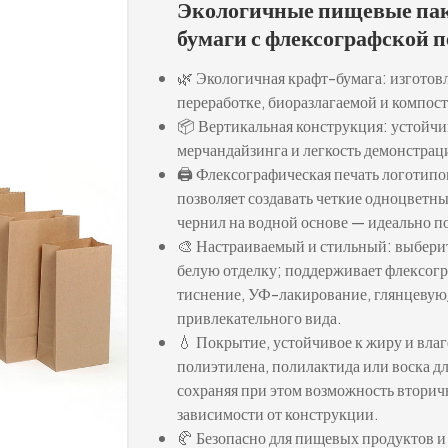
Экологичные пищевые пак
бумаги с флексографской п
🌿 Экологичная крафт-бумага: изготов
переработке, биоразлагаемой и компос
📦 Вертикальная конструкция: устойчи
мерчандайзинга и легкость демонстрац
🖨️ Флексографическая печать логотипо
позволяет создавать четкие одноцветн
чернил на водной основе — идеально п
🎨 Настраиваемый и стильный: выбери
белую отделку; поддерживает флексог
тиснение, УФ-лакирование, глянцевую/
привлекательного вида.
💧 Покрытие, устойчивое к жиру и вла
полиэтилена, полилактида или воска дл
сохраняя при этом возможность вторич
зависимости от конструкции.
🥐 Безопасно для пищевых продуктов и