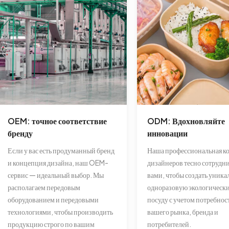
OEM: точное соответствие
ODM: Вдохновляйте
бренду
инновации
Если у вас есть продуманный бренд
Наша профессиональная к
и концепция дизайна, наш OEM-
дизайнеров тесно сотрудни
сервис — идеальный выбор. Мы
вами, чтобы создать уник
располагаем передовым
одноразовую экологическ
оборудованием и передовыми
посуду с учетом потребнос
технологиями, чтобы производить
вашего рынка, бренда и
продукцию строго по вашим
потребителей.