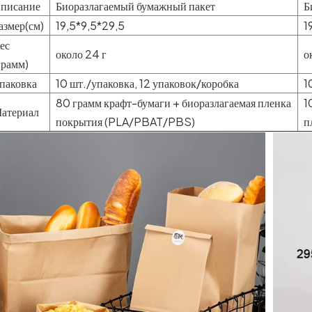
писание
Биоразлагаемый бумажный пакет
Б
азмер(см)
19,5*9,5*29,5
1
ес
около 24 г
о
грамм)
паковка
10 шт./упаковка, 12 упаковок/коробка
1
80 грамм крафт-бумаги + биоразлагаемая пленка
1
атериал
покрытия (PLA/PBAT/PBS)
п