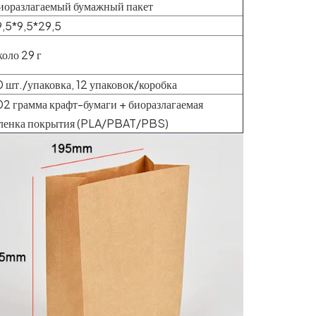
иоразлагаемый бумажный пакет
9,5*9,5*29,5
коло 29 г
0 шт./упаковка, 12 упаковок/коробка
02 грамма крафт-бумаги + биоразлагаемая
ленка покрытия (PLA/PBAT/PBS)