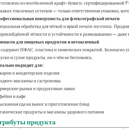
готовлено из неотбеленной крафт-бумаги, сертифицированной FS
каких токсичных остатков — только ответственная упаковка, кото
офессиональная поверхность для флексографской печати
ециальная обработка для чёткой и яркой печати логотипа. Проде
превзойдённой чёткости и устойчивости к размазыванию — даже
зопасен для пищевых продуктов и нетоксичный
 содержит ПФАС, пластика и химических покрытий. Безопасно у
куски и сухие продукты, ни о чём не беспокоясь.
еально подходит для:
карни и кондитерские изделия
ндвич-магазины и гастрономы
рмерские рынки и продуктовые лавки
фейни и кафе
ысканная еда на вынос и приготовление блюд
ганические продукты и магазины здорового питания
трибуты продукта