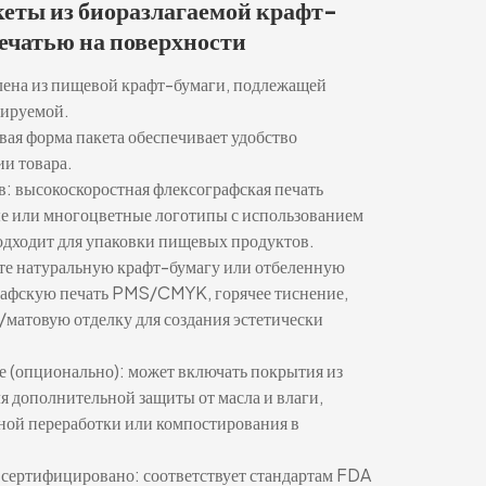
еты из биоразлагаемой крафт-
ечатью на поверхности
лена из пищевой крафт-бумаги, подлежащей
тируемой.
вая форма пакета обеспечивает удобство
ии товара.
в: высокоскоростная флексографская печать
ые или многоцветные логотипы с использованием
одходит для упаковки пищевых продуктов.
те натуральную крафт-бумагу или отбеленную
рафскую печать PMS/CMYK, горячее тиснение,
матовую отделку для создания эстетически
ге (опционально): может включать покрытия из
я дополнительной защиты от масла и влаги,
ной переработки или компостирования в
 сертифицировано: соответствует стандартам FDA