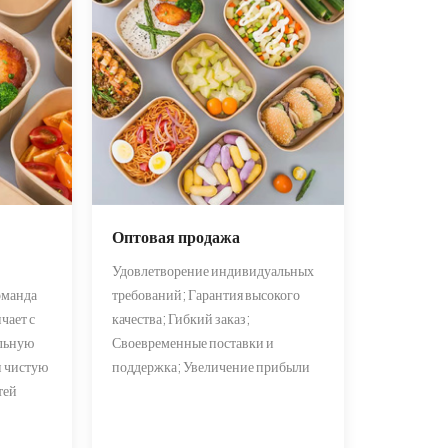
Оптовая продажа
Удовлетворение индивидуальных
оманда
требований; Гарантия высокого
чает с
качества; Гибкий заказ;
альную
Своевременные поставки и
и чистую
поддержка; Увеличение прибыли
тей