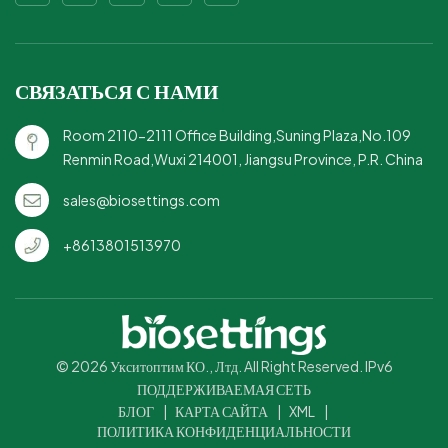
для путешествий: легкий и
удобный в транспортировке,
идеально подходит для занятого
образа жизни.Изящный и
СВЯЗАТЬСЯ С НАМИ
минималистичный:
современный дизайн, который
Room 2110-2111 Office Building,Suning Plaza,No.109
дополнит любую
Renmin Road,Wuxi 214001, Jiangsu Province, P.R. China
обстановку.Уменьшите
выбросы углекислого газа:
sales@biosettings.com
практичный выбор для тех, кто
стремится бережно относиться к
+8613801513970
окружающей среде.
© 2026 Укситоптим КО., Лтд. All Right Reserved. IPv6
ПОДДЕРЖИВАЕМАЯ СЕТЬ
БЛОГ
|
КАРТА САЙТА
|
XML
|
ПОЛИТИКА КОНФИДЕНЦИАЛЬНОСТИ