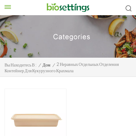
2 Неравных Отдельных Отделения
Вы Находитесь В :
/
Дом
/
Контейнер Для Кукурузного Крахмала