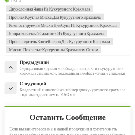
ТЕГИ :
Двухслойная Чаша Из Кукурузного Крахмала
Прочная Круглая Миска Для Кукурузного Крахмала
Компостируемые Миски Для Супа Из Кукурузного Крахмала
Биоразлагаемый Салатник Из Кукурузного Крахмала
Производитель Контейнеров Для Кукурузного Крахмала
Миски, Покрытые Кукурузным Крахмалом Оптом
Предыдущий
Одноразовая круглая коробка для завтрака из кукурузного
крахмала с крышкой, подходящая для фаст-фуда и упаковки
Следующий
Квадратный пищевой контейнер для кукурузного крахмала
с одним отделением на 450 мл
Оставить Сообщение
Если вы заинтересованы в нашей продукции и хотите узнать
более подробную информацию, пожалуйста, оставьте сообщение