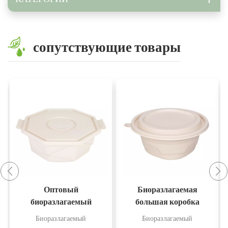
сопутствующие товары
Биоразлагаемая
Одноразовые
большая коробка
биоразлагаемые
для завтрака из
круглые коробки для
Биоразлагаемый
Биоразлагаемый
кукурузного
обеда и миски на