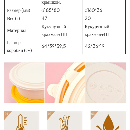
крышкой.
Размер (мм)
φ185*80
φ160*36
Вес (г)
47
20
Кукурузный
Кукурузный
Материал
крахмал+ПП
крахмал+ПП
Размер
64*39*39,5
42*36*19
коробки (см)