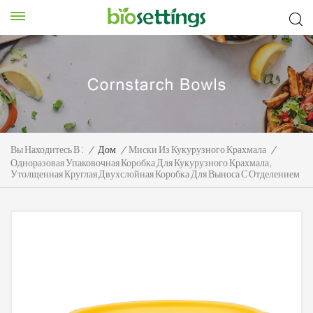
Вы Находитесь В :
/
Дом
/
Миски Из Кукурузного Крахмала
/
Одноразовая Упаковочная Коробка Для Кукурузного Крахмала,
Утолщенная Круглая Двухслойная Коробка Для Выноса С Отделением