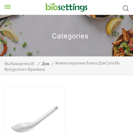
Компостируемая Ложка Для Супа Из
Вы Находитесь В :
/
Дом
/
Кукурузного Крахмала