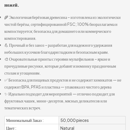
ножей.
🌾 Экологичная берёзовая древесина – изготовлена ​​из экологически
чистой берёзы, сертифицированной FSC; 100% биоразлагаема и
компостируется; безопасна для домашнего или коммерческого
компостирования.
💪 Прочный и без заноз – разработан для надежного удержания
небольших кусочков благодаря гладким и безопасным краям.
🎨 Очаровательные принты с героями мультфильмов – яркие и
причудливые рисунки, которые добавят изюминку праздничным
столам и угощениям.
✅ Безопасна для пищевых продуктов и не содержит химикатов — не
содержит BPA, PFAS и пластика — упаковка из чистого дерева
✨ Идеально подходит для мероприятий — отлично подходит для
фруктовых чашек, мини-десертов, мясных деликатесов или
тематических встреч.
Минимальный Заказ :
50,000 pieces
Цвет :
Natural