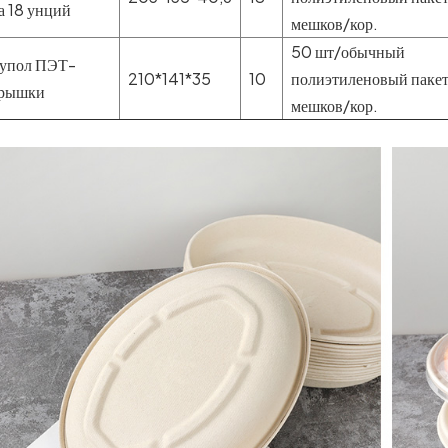
а 18 унций
мешков/кор.
50 шт/обычный
упол ПЭТ-
210*141*35
10
полиэтиленовый пакет
рышки
мешков/кор.