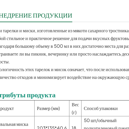
НЕДРЕНИЕ ПРОДУКЦИИ
и тарелки и миски, изготовленные из мякоти сахарного тростника,
бой стильное и практичное решение для подачи вкусных фруктовы
агодаря большому объему в 500 мл в них достаточно места для 
траиваете ли вы пикник, вечеринку или просто наслаждаетесь де
осты.
ологичность этих тарелок и мисок означает, что после использов
личество отходов и минимизирует воздействие на окружающую с
трибуты продукта
Вес
родукт
Размер (мм)
Способ упаковки
(г)
50 шт/обычный
вальная миска
203*135*40,6
18
полиэтиленовый пакет