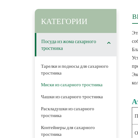
В
КАТЕГОРИИ
Эт
со
Посуда из жома сахарного
тростника
Бл
Ус
пр
Тарелки и подносы для сахарного
тростника
Эк
ко
Миски из сахарного тростника
Чашки из сахарного тростника
А
Раскладушки из сахарного
тростника
П
Контейнеры для сахарного
О
тростника