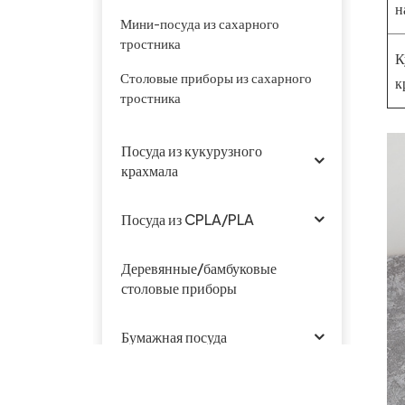
н
Мини-посуда из сахарного
тростника
К
Столовые приборы из сахарного
к
тростника
Посуда из кукурузного
крахмала
Посуда из CPLA/PLA
Деревянные/бамбуковые
столовые приборы
Бумажная посуда
Коробка из крафт-бумаги