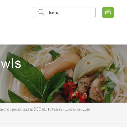
RU
арного Тростника На 500 Мл И Миска-Контейнер Для