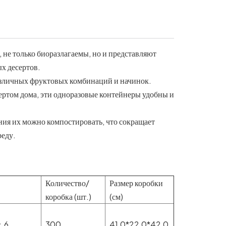
 не только биоразлагаемы, но и представляют
х десертов.
различных фруктовых комбинаций и начинок.
сертом дома, эти одноразовые контейнеры удобны и
ания их можно компостировать, что сокращает
реду.
Количество/
Размер коробки
коробка (шт.)
(см)
, 6
300
41,0*22,0*42,0