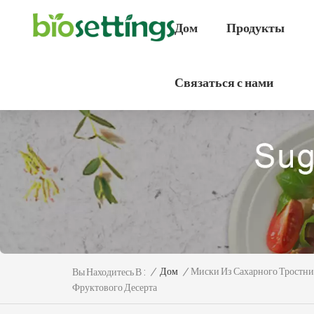
Дом
Продукты
Связаться с нами
/
Дом
/
Миски Из Сахарного Тростни
Вы Находитесь В :
Фруктового Десерта