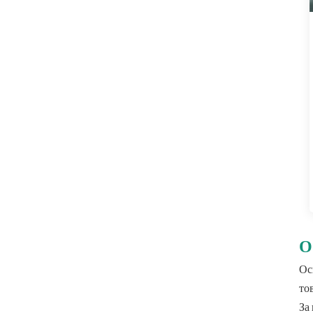
О
Ос
то
За