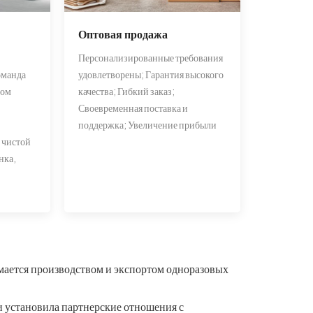
Оптовая продажа
Персонализированные требования
оманда
удовлетворены; Гарантия высокого
ном
качества; Гибкий заказ;
Своевременная поставка и
поддержка; Увеличение прибыли
 чистой
нка,
ается производством и экспортом одноразовых
и установила партнерские отношения с