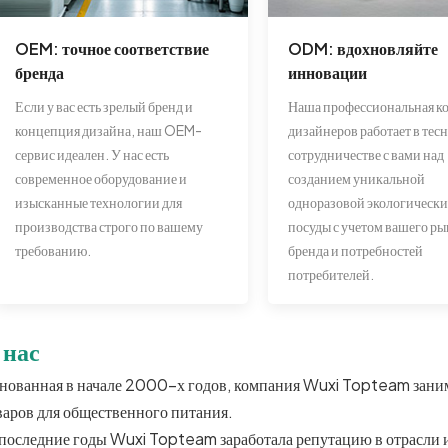
OEM: точное соответствие
ODM: вдохновляйте
бренда
инновации
Если у вас есть зрелый бренд и
Наша профессиональная к
концепция дизайна, наш OEM-
дизайнеров работает в тес
сервис идеален. У нас есть
сотрудничестве с вами над
современное оборудование и
созданием уникальной
изысканные технологии для
одноразовой экологически
производства строго по вашему
посуды с учетом вашего ры
требованию.
бренда и потребностей
потребителей.
 нас
нованная в начале 2000-х годов, компания Wuxi Topteam заним
варов для общественного питания.
 последние годы Wuxi Topteam заработала репутацию в отрасли 