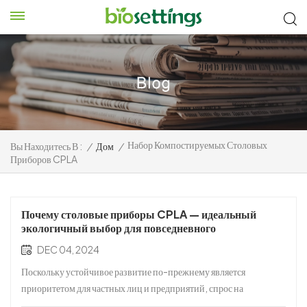
Набор Компостируемых Столовых
Вы Находитесь В :
/
Дом
/
Приборов CPLA
Почему столовые приборы CPLA — идеальный
экологичный выбор для повседневного
использования
DEC 04, 2024
Поскольку устойчивое развитие по-прежнему является
приоритетом для частных лиц и предприятий, спрос на
экологически чистую продукцию растет. Одним из выдающихся