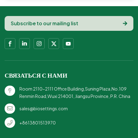
СВЯЗАТЬСЯ С НАМИ
Room 2110-2111 Office Building,Suning Plaza,No.109
Renmin Road,Wuxi 214001, Jiangsu Province, P.R. China
sales@biosettings.com
+8613801513970