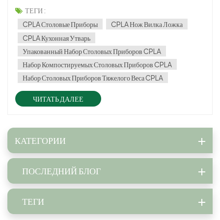
вариантов в мире одноразовой посуды является CPLA столовые
ТЕГИ :
приборы— прочная, компостируемая и экологически чистая
CPLA Столовые Приборы
CPLA Нож Вилка Ложка
альтернатива традиционно...
CPLA Кухонная Утварь
Упакованный Набор Столовых Приборов CPLA
Набор Компостируемых Столовых Приборов CPLA
Набор Столовых Приборов Тяжелого Веса CPLA
ЧИТАТЬ ДАЛЕЕ
КАТЕГОРИИ
ПОСЛЕДНИЙ БЛОГ
ТЕГИ