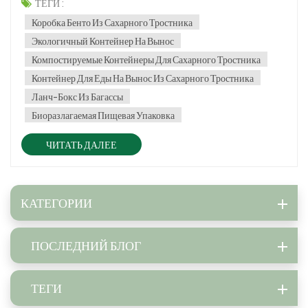
Контейнеры для пищевых продуктов из сахарного тростника
ТЕГИ :
становятся популярным и экологически чистым решением,
Коробка Бенто Из Сахарного Тростника
обеспечивающим биоразла...
Экологичный Контейнер На Вынос
Компостируемые Контейнеры Для Сахарного Тростника
Контейнер Для Еды На Вынос Из Сахарного Тростника
Ланч-Бокс Из Багассы
Биоразлагаемая Пищевая Упаковка
ЧИТАТЬ ДАЛЕЕ
КАТЕГОРИИ
ПОСЛЕДНИЙ БЛОГ
ТЕГИ