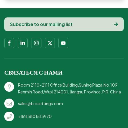
СВЯЗАТЬСЯ С НАМИ
Room 2110-2111 Office Building,Suning Plaza,No.109
Renmin Road,Wuxi 214001, Jiangsu Province, P.R. China
sales@biosettings.com
+8613801513970