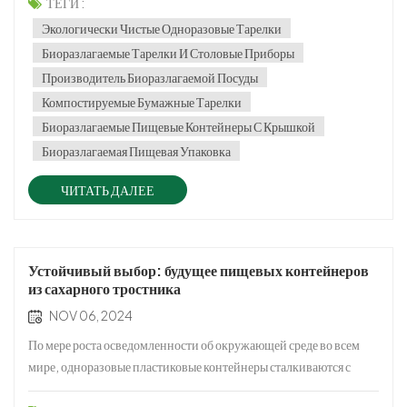
принять решительные меры. Одной из таких мер является
ТЕГИ :
введение запрета на пластик. Запрет на пластик – это не просто
Экологически Чистые Одноразовые Тарелки
постан...
Биоразлагаемые Тарелки И Столовые Приборы
Производитель Биоразлагаемой Посуды
Компостируемые Бумажные Тарелки
Биоразлагаемые Пищевые Контейнеры С Крышкой
Биоразлагаемая Пищевая Упаковка
ЧИТАТЬ ДАЛЕЕ
Устойчивый выбор: будущее пищевых контейнеров
из сахарного тростника
NOV 06, 2024
По мере роста осведомленности об окружающей среде во всем
мире, одноразовые пластиковые контейнеры сталкиваются с
растущими ограничениями и спросом на альтернативы.